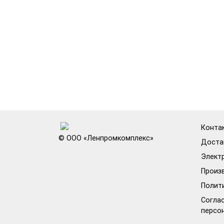
Конта
© ООО «Ленпромкомплекс»
Доста
Элект
Произ
Полит
Соглас
персо