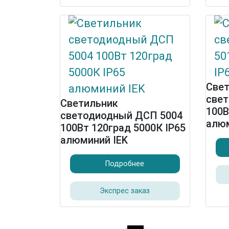
Све
све
Светильник
100В
светодиодный ДСП 5004
алюм
100Вт 120град 5000К IP65
алюминий IEK
Подробнее
Экспрес заказ