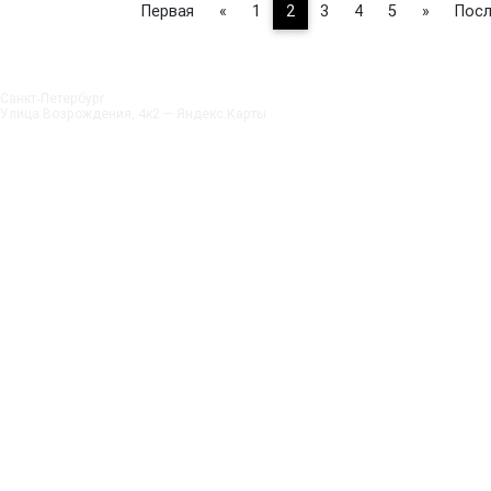
Первая
«
1
2
3
4
5
»
Посл
Санкт‑Петербург
Улица Возрождения, 4к2 — Яндекс.Карты