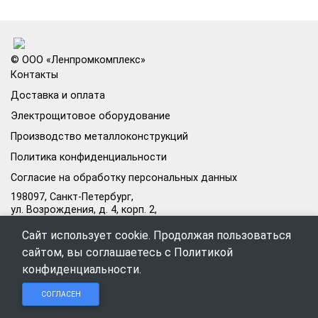
© ООО «Ленпромкомплекс»
Контакты
Доставка и оплата
Электрощитовое оборудование
Производство металлоконструкций
Политика конфиденциальности
Согласие на обработку персональных данных
198097, Санкт-Петербург,
ул. Возрождения, д. 4, корп. 2,
лит.А, кабинет 105А
Сайт использует cookie. Продолжая пользоваться
Режим работы офиса:
сайтом, вы соглашаетесь с
Политикой
Пн–Пт: 09:00–18:00
конфиденциальности
.
Чат в
Чат в
Обратный
+7 (812) 309-98-44
СОГЛАСЕН
Telegram
MAX
звонок