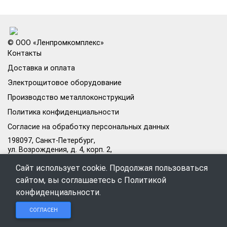
© ООО «Ленпромкомплекс»
Контакты
Доставка и оплата
Электрощитовое оборудование
Производство металлоконструкций
Политика конфиденциальности
Согласие на обработку персональных данных
198097, Санкт-Петербург,
ул. Возрождения, д. 4, корп. 2,
лит.А, кабинет 105А
Сайт использует cookie. Продолжая пользоваться
Режим работы офиса:
сайтом, вы соглашаетесь с
Политикой
Пн–Пт: 09:00–18:00
конфиденциальности
.
Чат в
Чат в
Обратный
+7 (812) 309-98-44
СОГЛАСЕН
Telegram
MAX
звонок