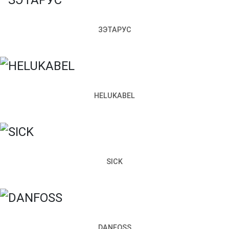
Телефон
Почта
ЗЭТАРУС
Чем мы можем вам помочь?
Прикрепить файл
Отправить
HELUKABEL
Заполняя настоящую форму, я подтверждаю свое
гласие на обработку моих персональных данных
Запросить стоимость
SICK
Как к вам обращаться
Телефон
Почта
DANFOSS