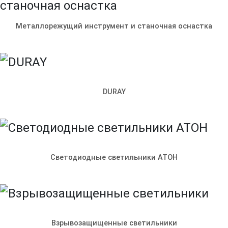
Металлорежущий инструмент и станочная оснастка
DURAY
Светодиодные светильники АТОН
© ООО «Ленпромкомплекс»
Контакты
Доставка и оплата
Электрощитовое
оборудование
Производство металлоконструкций
Взрывозащищенные светильники