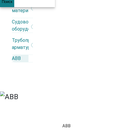
Поиск
Строительные
материалы
+7 (812) 309 98 44
Судовое
оборудование
Каталог
Трубопроводная
арматура
АВВ
Производители
АВВ
Автоматика
Взрывозащита
ИБП
Кабеленесущие системы
Кабель
Кабельная арматура
Контрольно-измерительные приборы
Низковольтное оборудование
Освещение
АВВ
Силовые разъемы