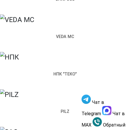
Чем мы можем вам помочь?
Прикрепить файл
Отправить
VEDA MC
Заполняя настоящую форму, я подтверждаю свое
гласие на обработку моих персональных данных
Обратный звонок
НПК "ТЕКО"
×
Как к вам обращаться
Телефон
Чат в
Чем мы можем вам помочь?
PILZ
Отправить
Telegram
Чат в
Заполняя настоящую форму, я подтверждаю свое
MAX
Обратный