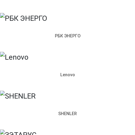
Политика конфиденциальности
Согласие на обработку
персональных данных
198097, Санкт-Петербург,
ул. Возрождения, д. 4, корп. 2,
лит.А, кабинет 105А
РБК ЭНЕРГО
Режим работы офиса:
Пн–Пт: 09:00–18:00
+7 (812) 309-98-44
Сайт использует cookie. Продолжая пользоваться сайтом,
вы соглашаетесь с
Политикой конфиденциальности
.
Lenovo
Согласен
Запросить стоимость
Наименование продукции
SHENLER
Артикул
Как к вам обращаться