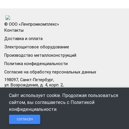
© ООО «Ленпромкомплекс»
Контакты
Доставка и оплата
Электрощитовое оборудование
Производство металлоконструкций
Политика конфиденциальности
Согласие на обработку персональных данных
198097, Санкт-Петербург,
ул. Возрождения, д. 4, корп. 2,
лит.А, кабинет 105А
Сайт использует cookie. Продолжая пользоваться
Режим работы офиса:
сайтом, вы соглашаетесь с
Политикой
Пн–Пт: 09:00–18:00
конфиденциальности
.
Чат в
Чат в
Обратный
+7 (812) 309-98-44
СОГЛАСЕН
Telegram
MAX
звонок