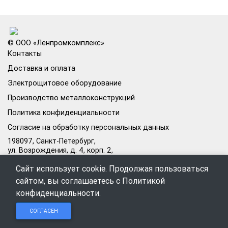
© ООО «Ленпромкомплекс»
Контакты
Доставка и оплата
Электрощитовое оборудование
Производство металлоконструкций
Политика конфиденциальности
Согласие на обработку персональных данных
198097, Санкт-Петербург,
ул. Возрождения, д. 4, корп. 2,
лит.А, кабинет 105А
Сайт использует cookie. Продолжая пользоваться
Режим работы офиса:
сайтом, вы соглашаетесь с
Политикой
Пн–Пт: 09:00–18:00
конфиденциальности
.
Чат в
Чат в
Обратный
+7 (812) 309-98-44
СОГЛАСЕН
Telegram
MAX
звонок