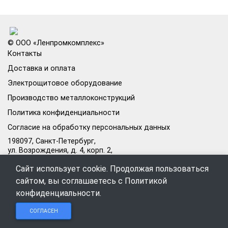
© ООО «Ленпромкомплекс»
Контакты
Доставка и оплата
Электрощитовое оборудование
Производство металлоконструкций
Политика конфиденциальности
Согласие на обработку персональных данных
198097, Санкт-Петербург,
ул. Возрождения, д. 4, корп. 2,
лит.А, кабинет 105А
Сайт использует cookie. Продолжая пользоваться
Режим работы офиса:
сайтом, вы соглашаетесь с
Политикой
Пн–Пт: 09:00–18:00
конфиденциальности
.
Чат в
Чат в
Обратный
+7 (812) 309-98-44
СОГЛАСЕН
Telegram
MAX
звонок