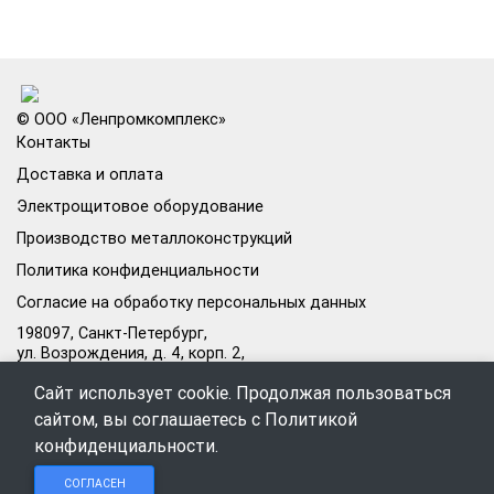
© ООО «Ленпромкомплекс»
Контакты
Доставка и оплата
Электрощитовое оборудование
Производство металлоконструкций
Политика конфиденциальности
Согласие на обработку персональных данных
198097, Санкт-Петербург,
ул. Возрождения, д. 4, корп. 2,
лит.А, кабинет 105А
Сайт использует cookie. Продолжая пользоваться
Режим работы офиса:
сайтом, вы соглашаетесь с
Политикой
Пн–Пт: 09:00–18:00
конфиденциальности
.
Чат в
Чат в
Обратный
+7 (812) 309-98-44
СОГЛАСЕН
Telegram
MAX
звонок