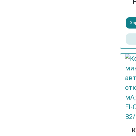
F
Ха
К