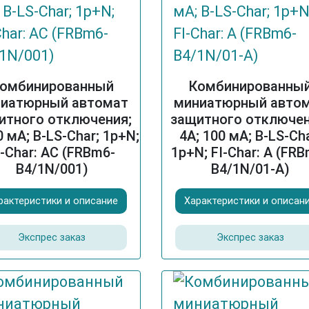
омбинированный
Комбинированны
иатюрный автомат
миниатюрный авто
итного отключения;
защитного отключен
0 мА; B-LS-Char; 1p+N;
4A; 100 мА; B-LS-Cha
I-Char: AC (FRBm6-
1p+N; FI-Char: A (FR
B4/1N/001)
B4/1N/01-A)
рактеристики и описание
Характеристики и описан
Экспрес заказ
Экспрес заказ