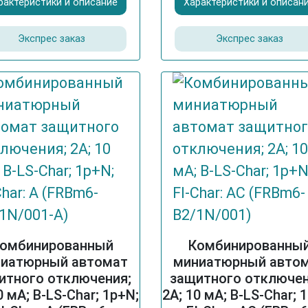
рактеристики и описание
Характеристики и описан
Экспрес заказ
Экспрес заказ
омбинированный
Комбинированны
иатюрный автомат
миниатюрный авто
итного отключения;
защитного отключен
0 мА; B-LS-Char; 1p+N;
2A; 10 мА; B-LS-Char; 