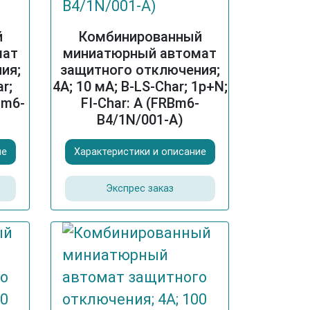
й
Комбинированный
мат
миниатюрный автомат
ия;
защитного отключения;
r;
4A; 10 мА; B-LS-Char; 1p+N;
Bm6-
FI-Char: A (FRBm6-
B4/1N/001-A)
ие
Характеристики и описание
Экспрес заказ