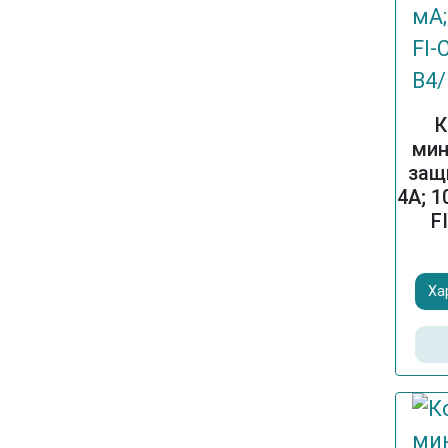
К
мин
защ
4A; 1
F
Ха