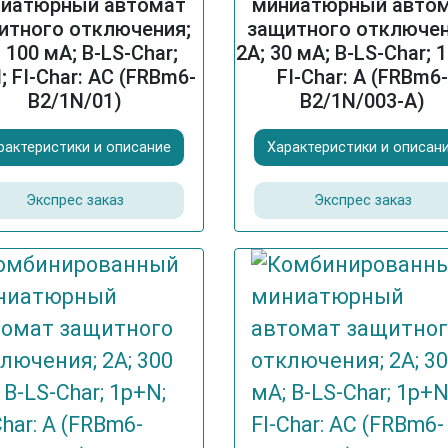
иатюрный автомат
миниатюрный авто
итного отключения;
защитного отключен
; 100 мА; B-LS-Char;
2A; 30 мА; B-LS-Char; 
; FI-Char: AC (FRBm6-
FI-Char: A (FRBm6
B2/1N/01)
B2/1N/003-A)
рактеристики и описание
Характеристики и описан
Экспрес заказ
Экспрес заказ