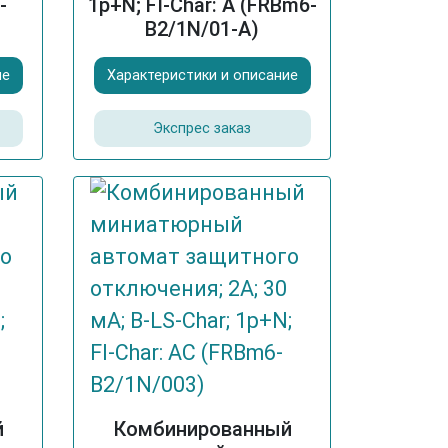
-
1p+N; FI-Char: A (FRBm6-
B2/1N/01-A)
ие
Характеристики и описание
Экспрес заказ
й
Комбинированный