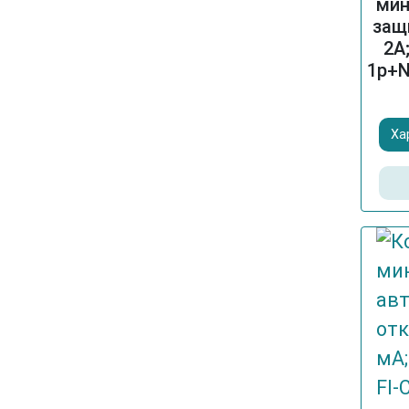
мин
защ
2A
1p+N
Ха