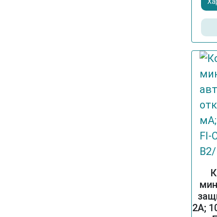
Ха
К
мин
защ
2A; 1