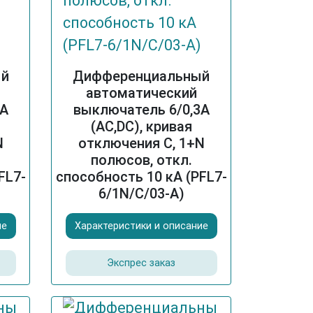
ый
Дифференциальный
автоматический
3А
выключатель 6/0,3А
(AC,DC), кривая
N
отключения С, 1+N
полюсов, откл.
FL7-
способность 10 кА (PFL7-
6/1N/C/03-A)
ие
Характеристики и описание
Экспрес заказ