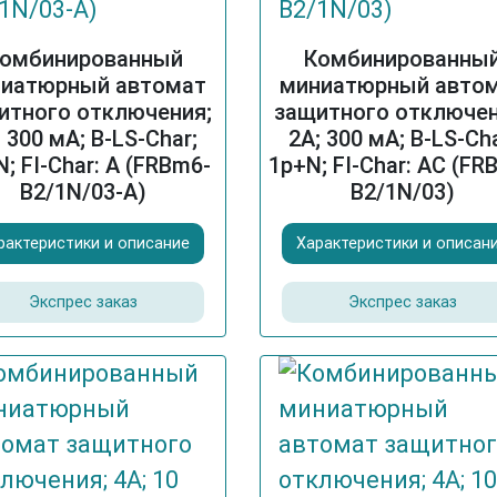
омбинированный
Комбинированны
иатюрный автомат
миниатюрный авто
итного отключения;
защитного отключен
; 300 мА; B-LS-Char;
2A; 300 мА; B-LS-Cha
; FI-Char: A (FRBm6-
1p+N; FI-Char: AC (FR
B2/1N/03-A)
B2/1N/03)
рактеристики и описание
Характеристики и описан
Экспрес заказ
Экспрес заказ