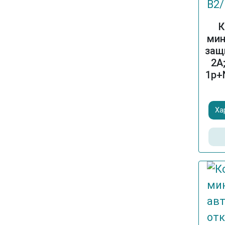
К
мин
защ
2A
1p+N
Ха