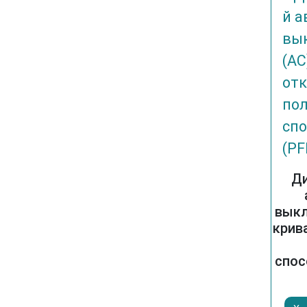
Д
выкл
крив
спос