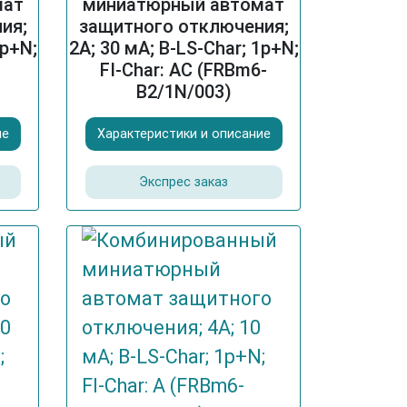
мат
миниатюрный автомат
ия;
защитного отключения;
1p+N;
2A; 30 мА; B-LS-Char; 1p+N;
-
FI-Char: AC (FRBm6-
B2/1N/003)
ие
Характеристики и описание
Экспрес заказ