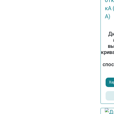
Д
вы
крив
спос
Ха