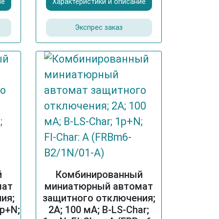
ие
Характеристики и описание
Экспрес заказ
й
Комбинированный
мат
миниатюрный автомат
ия;
защитного отключения;
1p+N;
2A; 100 мА; B-LS-Char;