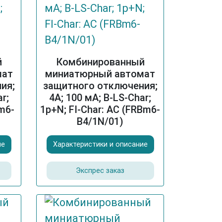
й
Комбинированный
мат
миниатюрный автомат
ия;
защитного отключения;
r;
4A; 100 мА; B-LS-Char;
Bm6-
1p+N; FI-Char: AC (FRBm6-
B4/1N/01)
ие
Характеристики и описание
Экспрес заказ