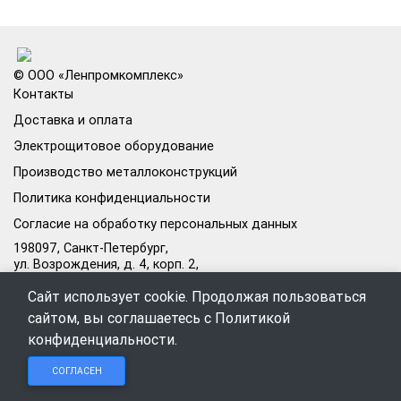
© ООО «Ленпромкомплекс»
Контакты
Доставка и оплата
Электрощитовое оборудование
Производство металлоконструкций
Политика конфиденциальности
Согласие на обработку персональных данных
198097, Санкт-Петербург,
ул. Возрождения, д. 4, корп. 2,
лит.А, кабинет 105А
Сайт использует cookie. Продолжая пользоваться
Режим работы офиса:
сайтом, вы соглашаетесь с
Политикой
Пн–Пт: 09:00–18:00
конфиденциальности
.
Чат в
Чат в
Обратный
+7 (812) 309-98-44
СОГЛАСЕН
Telegram
MAX
звонок