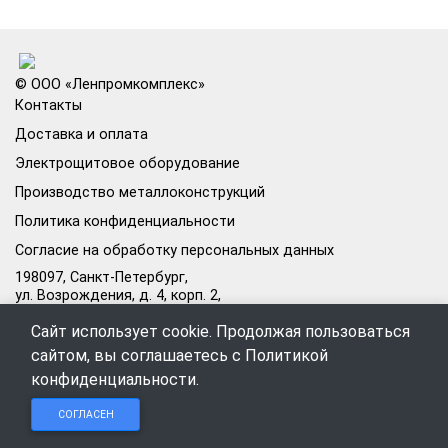
© ООО «Ленпромкомплекс»
Контакты
Доставка и оплата
Электрощитовое оборудование
Производство металлоконструкций
Политика конфиденциальности
Согласие на обработку персональных данных
198097, Санкт-Петербург,
ул. Возрождения, д. 4, корп. 2,
лит.А, кабинет 105А
Сайт использует cookie. Продолжая пользоваться
Режим работы офиса:
сайтом, вы соглашаетесь с
Политикой
Пн–Пт: 09:00–18:00
конфиденциальности
.
Чат в
Чат в
Обратный
+7 (812) 309-98-44
СОГЛАСЕН
Telegram
MAX
звонок