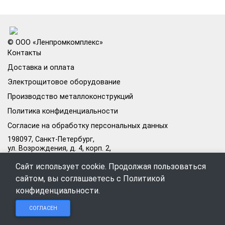
© ООО «Ленпромкомплекс»
Контакты
Доставка и оплата
Электрощитовое оборудование
Производство металлоконструкций
Политика конфиденциальности
Согласие на обработку персональных данных
198097, Санкт-Петербург,
ул. Возрождения, д. 4, корп. 2,
лит.А, кабинет 105А
Сайт использует cookie. Продолжая пользоваться
Режим работы офиса:
сайтом, вы соглашаетесь с
Политикой
Пн–Пт: 09:00–18:00
конфиденциальности
.
Чат в
Чат в
Обратный
+7 (812) 309-98-44
СОГЛАСЕН
Telegram
MAX
звонок