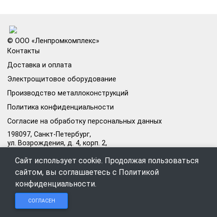
© ООО «Ленпромкомплекс»
Контакты
Доставка и оплата
Электрощитовое оборудование
Производство металлоконструкций
Политика конфиденциальности
Согласие на обработку персональных данных
198097, Санкт-Петербург,
ул. Возрождения, д. 4, корп. 2,
лит.А, кабинет 105А
Сайт использует cookie. Продолжая пользоваться
Режим работы офиса:
сайтом, вы соглашаетесь с
Политикой
Пн–Пт: 09:00–18:00
конфиденциальности
.
Чат в
Чат в
Обратный
+7 (812) 309-98-44
СОГЛАСЕН
Telegram
MAX
звонок