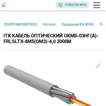
+7 (812) 309 98 44
ЛЕНПРОМКОМПЛЕКС
Каталог
Продукция IEK (ИЭК)
Те
ITK КАБЕЛЬ ОПТИЧЕСКИЙ ОКМБ-03НГ(А)-
FRLSLTX-4М5(OM3)-4,0 2000М