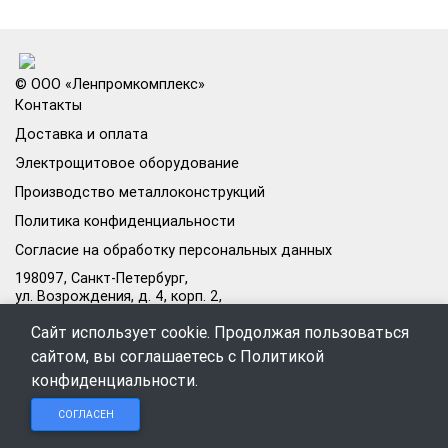
© ООО «Ленпромкомплекс»
Контакты
Доставка и оплата
Электрощитовое оборудование
Производство металлоконструкций
Политика конфиденциальности
Согласие на обработку персональных данных
198097, Санкт-Петербург,
ул. Возрождения, д. 4, корп. 2,
лит.А, кабинет 105А
Сайт использует cookie. Продолжая пользоваться
Режим работы офиса:
сайтом, вы соглашаетесь с
Политикой
Пн–Пт: 09:00–18:00
конфиденциальности
.
Чат в
Чат в
Обратный
+7 (812) 309-98-44
СОГЛАСЕН
Telegram
MAX
звонок