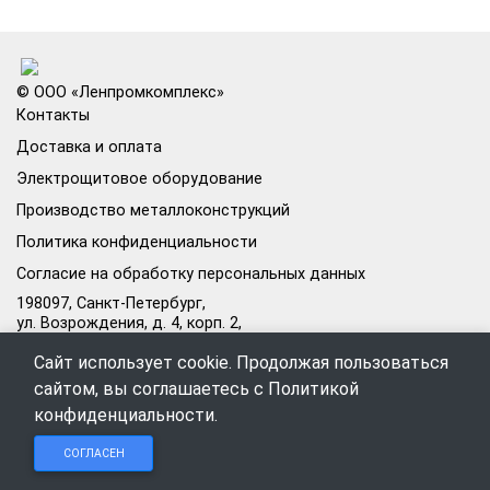
© ООО «Ленпромкомплекс»
Контакты
Доставка и оплата
Электрощитовое оборудование
Производство металлоконструкций
Политика конфиденциальности
Согласие на обработку персональных данных
198097, Санкт-Петербург,
ул. Возрождения, д. 4, корп. 2,
лит.А, кабинет 105А
Сайт использует cookie. Продолжая пользоваться
Режим работы офиса:
сайтом, вы соглашаетесь с
Политикой
Пн–Пт: 09:00–18:00
конфиденциальности
.
Чат в
Чат в
Обратный
+7 (812) 309-98-44
СОГЛАСЕН
Telegram
MAX
звонок