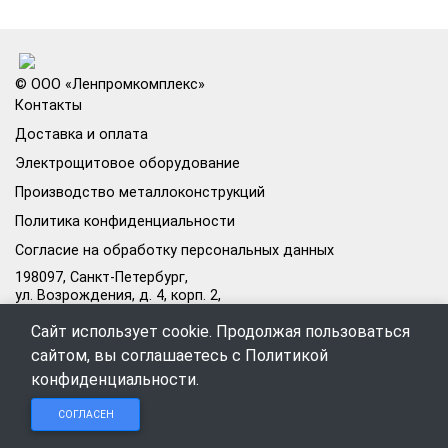
© ООО «Ленпромкомплекс»
Контакты
Доставка и оплата
Электрощитовое оборудование
Производство металлоконструкций
Политика конфиденциальности
Согласие на обработку персональных данных
198097, Санкт-Петербург,
ул. Возрождения, д. 4, корп. 2,
лит.А, кабинет 105А
Сайт использует cookie. Продолжая пользоваться
Режим работы офиса:
сайтом, вы соглашаетесь с
Политикой
Пн–Пт: 09:00–18:00
конфиденциальности
.
Чат в
Чат в
Обратный
+7 (812) 309-98-44
СОГЛАСЕН
Telegram
MAX
звонок