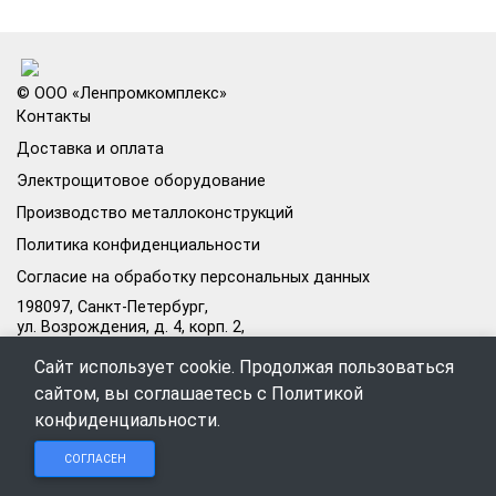
© ООО «Ленпромкомплекс»
Контакты
Доставка и оплата
Электрощитовое оборудование
Производство металлоконструкций
Политика конфиденциальности
Согласие на обработку персональных данных
198097, Санкт-Петербург,
ул. Возрождения, д. 4, корп. 2,
лит.А, кабинет 105А
Сайт использует cookie. Продолжая пользоваться
Режим работы офиса:
сайтом, вы соглашаетесь с
Политикой
Пн–Пт: 09:00–18:00
конфиденциальности
.
Чат в
Чат в
Обратный
+7 (812) 309-98-44
СОГЛАСЕН
Telegram
MAX
звонок