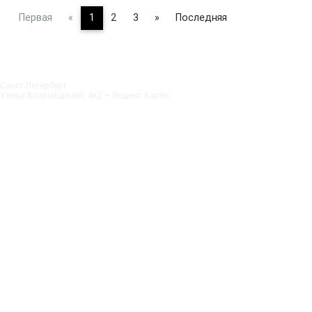
Первая
«
1
2
3
»
Последняя
Санкт‑Петербург
Улица Возрождения, 4к2 — Яндекс.Карты