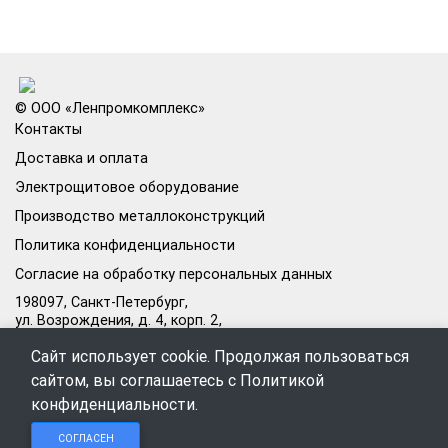
© ООО «Ленпромкомплекс»
Контакты
Доставка и оплата
Электрощитовое оборудование
Производство металлоконструкций
Политика конфиденциальности
Согласие на обработку персональных данных
198097, Санкт-Петербург,
ул. Возрождения, д. 4, корп. 2,
лит.А, кабинет 105А
Сайт использует cookie. Продолжая пользоваться
Режим работы офиса:
сайтом, вы соглашаетесь с
Политикой
Пн–Пт: 09:00–18:00
конфиденциальности
.
Чат в
Чат в
Обратный
+7 (812) 309-98-44
СОГЛАСЕН
Telegram
MAX
звонок