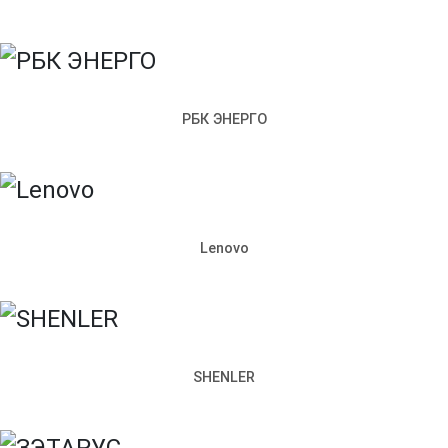
Контакты
Доставка и оплата
Электрощитовое
оборудование
Производство металлоконструкций
Политика конфиденциальности
Согласие на обработку
персональных данных
198097, Санкт-Петербург,
РБК ЭНЕРГО
ул. Возрождения, д. 4, корп. 2,
лит.А, кабинет 105А
Режим работы офиса:
Пн–Пт: 09:00–18:00
+7 (812) 309-98-44
Lenovo
Сайт использует cookie. Продолжая пользоваться сайтом,
вы соглашаетесь с
Политикой конфиденциальности
.
Согласен
Запросить стоимость
SHENLER
Наименование продукции
Артикул