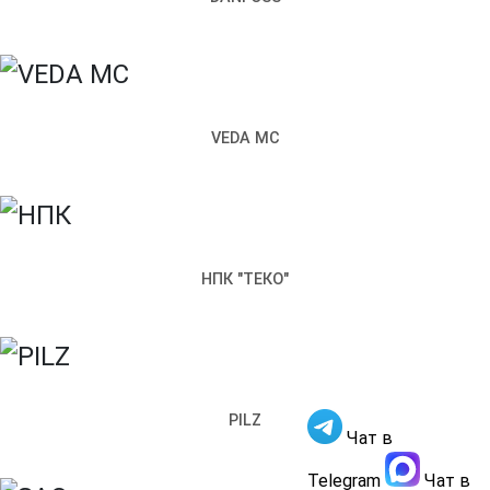
Почта
Чем мы можем вам помочь?
Прикрепить файл
VEDA MC
Отправить
Заполняя настоящую форму, я подтверждаю свое
гласие на обработку моих персональных данных
НПК "ТЕКО"
Обратный звонок
×
Как к вам обращаться
Телефон
PILZ
Чат в
Чем мы можем вам помочь?
Отправить
Telegram
Чат в