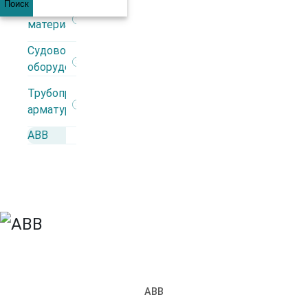
Поиск
Строительные
материалы
+7 (812) 309 98 44
Судовое
оборудование
Каталог
Трубопроводная
арматура
АВВ
Производители
АВВ
Автоматика
Взрывозащита
ИБП
Кабеленесущие системы
Кабель
Кабельная арматура
Контрольно-измерительные приборы
Низковольтное оборудование
Освещение
АВВ
Силовые разъемы