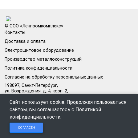
© ООО «Ленпромкомплекс»
Контакты
Доставка и оплата
Электрощитовое оборудование
Производство металлоконструкций
Политика конфиденциальности
Согласие на обработку персональных данных
198097, Санкт-Петербург,
ул. Возрождения, д. 4, корп. 2,
лит.А, кабинет 105А
Сайт использует cookie. Продолжая пользоваться
Режим работы офиса:
сайтом, вы соглашаетесь с
Политикой
Пн–Пт: 09:00–18:00
конфиденциальности
.
Чат в
Чат в
Обратный
+7 (812) 309-98-44
СОГЛАСЕН
Telegram
MAX
звонок