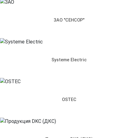
Запросить стоимость
ЗАО "СЕНСОР"
Наименование продукции
Артикул
Как к вам обращаться
Телефон
Systeme Electric
Почта
Чем мы можем вам помочь?
Прикрепить файл
OSTEC
Отправить
Заполняя настоящую форму, я подтверждаю свое
гласие на обработку моих персональных данных