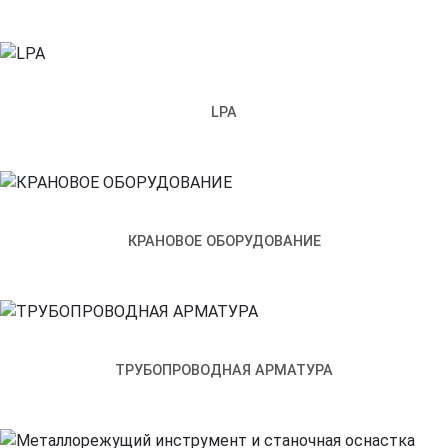
Толщина
Высота, мм
Вес (кг/
Код
Артикул
стали, мм
(B)
м)
(S)
LO0444
RL50-3000
42
0,55
0,62
LPA
LO0443
RL80-3000
80
0,7
0,86
LO0445
RL100-
100
1
1,01
3000
Как к вам обращаться
Телефон
КРАНОВОЕ ОБОРУДОВАНИЕ
Почта
Чем мы можем вам помочь?
Прикрепить файл
ТРУБОПРОВОДНАЯ АРМАТУРА
Отправить
Заполняя настоящую форму, я подтверждаю свое