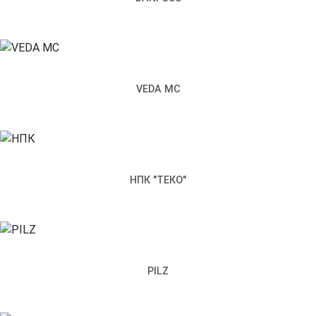
© ООО «Ленпромкомплекс»
Контакты
Доставка и оплата
Электрощитовое
VEDA MC
оборудование
Производство металлоконструкций
Политика конфиденциальности
Согласие на обработку
персональных данных
198097, Санкт-Петербург,
ул. Возрождения, д. 4, корп. 2,
лит.А, кабинет 105А
НПК "ТЕКО"
Режим работы офиса:
Пн–Пт: 09:00–18:00
+7 (812) 309-98-44
Сайт использует cookie. Продолжая пользоваться сайтом,
вы соглашаетесь с
Политикой конфиденциальности
.
PILZ
Согласен