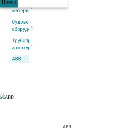
Поиск
Строительные
материалы
+7 (812) 309 98 44
Судовое
оборудование
Каталог
Трубопроводная
арматура
АВВ
Производители
АВВ
Автоматика
Взрывозащита
ИБП
Кабеленесущие системы
Кабель
Кабельная арматура
Контрольно-измерительные приборы
Низковольтное оборудование
Освещение
АВВ
Силовые разъемы