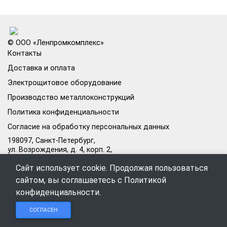
© ООО «Ленпромкомплекс»
Контакты
Доставка и оплата
Электрощитовое оборудование
Производство металлоконструкций
Политика конфиденциальности
Согласие на обработку персональных данных
198097, Санкт-Петербург,
ул. Возрождения, д. 4, корп. 2,
лит.А, кабинет 105А
Сайт использует cookie. Продолжая пользоваться
Режим работы офиса:
сайтом, вы соглашаетесь с
Политикой
Пн–Пт: 09:00–18:00
конфиденциальности
.
Чат в
Чат в
Обратный
+7 (812) 309-98-44
СОГЛАСЕН
Telegram
MAX
звонок