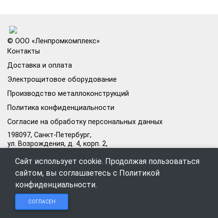
© ООО «Ленпромкомплекс»
Контакты
Доставка и оплата
Электрощитовое оборудование
Производство металлоконструкций
Политика конфиденциальности
Согласие на обработку персональных данных
198097, Санкт-Петербург,
ул. Возрождения, д. 4, корп. 2,
лит.А, кабинет 105А
Сайт использует cookie. Продолжая пользоваться
Режим работы офиса:
сайтом, вы соглашаетесь с
Политикой
Пн–Пт: 09:00–18:00
конфиденциальности
.
Чат в
Чат в
Обратный
+7 (812) 309-98-44
СОГЛАСЕН
Telegram
MAX
звонок