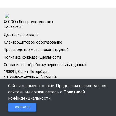
© ООО «Ленпромкомплекс»
Контакты
Доставка и оплата
Электрощитовое оборудование
Производство металлоконструкций
Политика конфиденциальности
Согласие на обработку персональных данных
198097, Санкт-Петербург,
ул. Возрождения, д. 4, корп. 2,
лит.А, кабинет 105А
Сайт использует cookie. Продолжая пользоваться
Режим работы офиса:
сайтом, вы соглашаетесь с
Политикой
Пн–Пт: 09:00–18:00
конфиденциальности
.
Чат в
Чат в
Обратный
+7 (812) 309-98-44
СОГЛАСЕН
Telegram
MAX
звонок