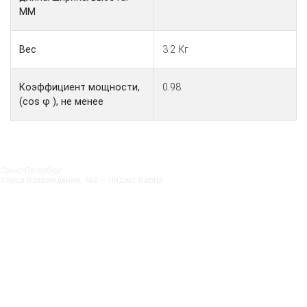
ММ
Вес
3.2 Кг
Коэффициент мощности,
0.98
(cos φ ), не менее
Санкт‑Петербург
Улица Возрождения, 4к2 — Яндекс.Карты