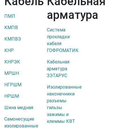
Кабель
Кабельная
арматура
ПМЛ
КМПВ
Система
прокладки
КМПВЭ
кабеля
КНР
ГОФРОМАТИК
КНРЭК
Кабельная
арматура
МРШН
ЗЭТАРУС
НГРШМ
Изолированные
наконечники
НРШМ
разъемы
Шина медная
гильзы
зажимы и
Самонесущие
клеммы КВТ
изолированные