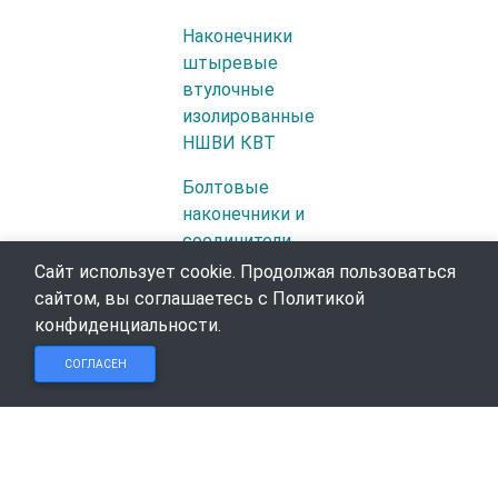
Наконечники
штыревые
втулочные
изолированные
НШВИ КВТ
Болтовые
наконечники и
соединители
КВТ
Сайт использует cookie. Продолжая пользоваться
сайтом, вы соглашаетесь с
Политикой
Муфты
конфиденциальности
.
кабельные,
Чат в
Чат в
Обратный
термоусаживаемые
СОГЛАСЕН
Telegram
MAX
звонок
компоненты,
аксессуары
для муфт КВТ
Силовые