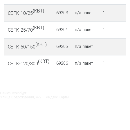
(КВТ)
СБТК-10/25
69203
п/э пакет
1
(КВТ)
СБТК-25/70
69204
п/э пакет
1
(КВТ)
СБТК-50/150
69205
п/э пакет
1
(КВТ)
СБТК-120/300
69206
п/э пакет
1
Санкт‑Петербург
Улица Возрождения, 4к2 — Яндекс.Карты