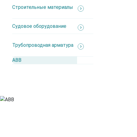
Строительные материалы
Каталог
Судовое оборудование
АВВ
Трубопроводная арматура
Производители
Автоматика
Взрывозащита
АВВ
ИБП
Кабеленесущие системы
Кабель
Кабельная арматура
Контрольно-измерительные приборы
Низковольтное оборудование
Освещение
Силовые разъемы
Судовое
Шина медная