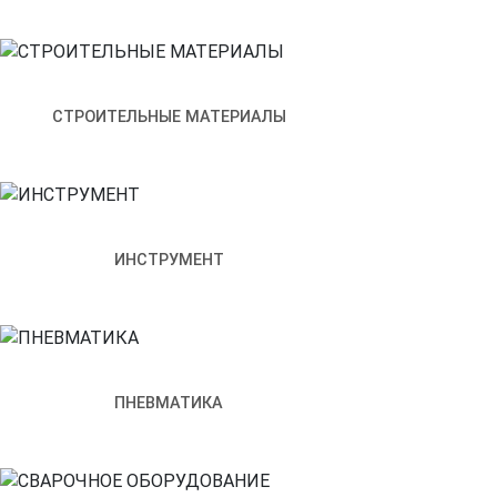
Щитовое оборудование
Преобразователи частоты
Устройства плавного пуск
Программное обеспечение
СТРОИТЕЛЬНЫЕ МАТЕРИАЛЫ
Наше производство
Электрощитовое оборудование
Производство
Доставка и оплата
ИНСТРУМЕНТ
Контакты
ЛЕНПРОМКОМПЛЕКС
Каталог
ASTRA LINUX
Ast
ПНЕВМАТИКА
Astra Linux Special Edition операционная система специ