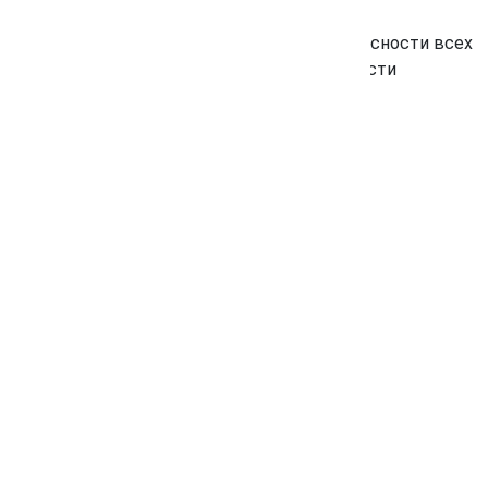
 обеспечивать высочайший уровень безопасности всех
рвисам даже при невысокой производительности
щищенности
и пользователей