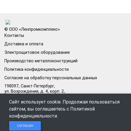
© ООО «Ленпромкомплекс»
Контакты
Доставка и оплата
Электрощитовое оборудование
Производство металлоконструкций
Политика конфиденциальности
Согласие на обработку персональных данных
198097, Санкт-Петербург,
ул. Возрождения, д. 4, корп. 2,
лит.А, кабинет 105А
Сайт использует cookie. Продолжая пользоваться
Режим работы офиса:
сайтом, вы соглашаетесь с
Политикой
Пн–Пт: 09:00–18:00
конфиденциальности
.
Чат в
Чат в
Обратный
+7 (812) 309-98-44
СОГЛАСЕН
Telegram
MAX
звонок