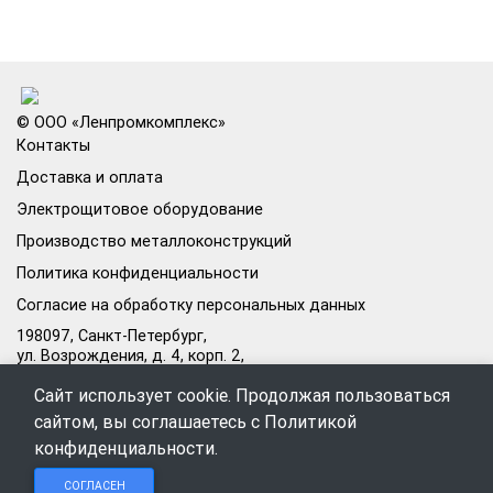
© ООО «Ленпромкомплекс»
Контакты
Доставка и оплата
Электрощитовое оборудование
Производство металлоконструкций
Политика конфиденциальности
Согласие на обработку персональных данных
198097, Санкт-Петербург,
ул. Возрождения, д. 4, корп. 2,
лит.А, кабинет 105А
Сайт использует cookie. Продолжая пользоваться
Режим работы офиса:
сайтом, вы соглашаетесь с
Политикой
Пн–Пт: 09:00–18:00
конфиденциальности
.
Чат в
Чат в
Обратный
+7 (812) 309-98-44
СОГЛАСЕН