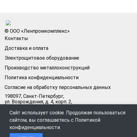
© ООО «Ленпромкомплекс»
Контакты
Доставка и оплата
Электрощитовое оборудование
Производство металлоконструкций
Политика конфиденциальности
Согласие на обработку персональных данных
198097, Санкт-Петербург,
ул. Возрождения, д. 4, корп. 2,
лит.А, кабинет 105А
Сайт использует cookie. Продолжая пользоваться
Режим работы офиса:
сайтом, вы соглашаетесь с
Политикой
Пн–Пт: 09:00–18:00
конфиденциальности
.
Чат в
Чат в
Обратный
+7 (812) 309-98-44