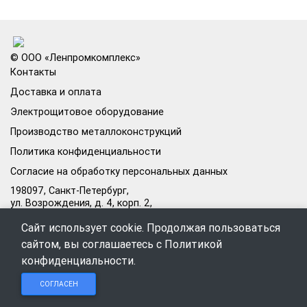
© ООО «Ленпромкомплекс»
Контакты
Доставка и оплата
Электрощитовое оборудование
Производство металлоконструкций
Политика конфиденциальности
Согласие на обработку персональных данных
198097, Санкт-Петербург,
ул. Возрождения, д. 4, корп. 2,
лит.А, кабинет 105А
Сайт использует cookie. Продолжая пользоваться
Режим работы офиса:
сайтом, вы соглашаетесь с
Политикой
Пн–Пт: 09:00–18:00
конфиденциальности
.
Чат в
Чат в
Обратный
+7 (812) 309-98-44
СОГЛАСЕН
Telegram
MAX
звонок