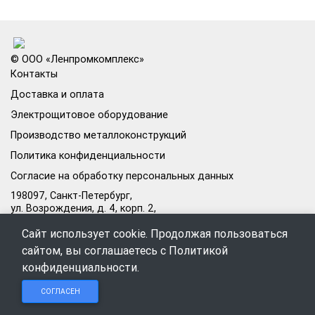
© ООО «Ленпромкомплекс»
Контакты
Доставка и оплата
Электрощитовое оборудование
Производство металлоконструкций
Политика конфиденциальности
Согласие на обработку персональных данных
198097, Санкт-Петербург,
ул. Возрождения, д. 4, корп. 2,
лит.А, кабинет 105А
Сайт использует cookie. Продолжая пользоваться
Режим работы офиса:
сайтом, вы соглашаетесь с
Политикой
Пн–Пт: 09:00–18:00
конфиденциальности
.
Чат в
Чат в
Обратный
+7 (812) 309-98-44
СОГЛАСЕН
Telegram
MAX
звонок