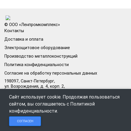
© ООО «Ленпромкомплекс»
Контакты
Доставка и оплата
Электрощитовое оборудование
Производство металлоконструкций
Политика конфиденциальности
Согласие на обработку персональных данных
198097, Санкт-Петербург,
ул. Возрождения, д. 4, корп. 2,
лит.А, кабинет 105А
Сайт использует cookie. Продолжая пользоваться
Режим работы офиса:
сайтом, вы соглашаетесь с
Политикой
Пн–Пт: 09:00–18:00
конфиденциальности
.
Чат в
Чат в
Обратный
+7 (812) 309-98-44
СОГЛАСЕН
Telegram
MAX
звонок