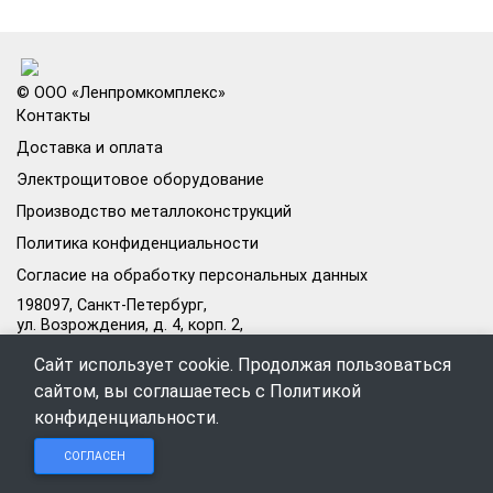
© ООО «Ленпромкомплекс»
Контакты
Доставка и оплата
Электрощитовое оборудование
Производство металлоконструкций
Политика конфиденциальности
Согласие на обработку персональных данных
198097, Санкт-Петербург,
ул. Возрождения, д. 4, корп. 2,
лит.А, кабинет 105А
Сайт использует cookie. Продолжая пользоваться
Режим работы офиса:
сайтом, вы соглашаетесь с
Политикой
Пн–Пт: 09:00–18:00
конфиденциальности
.
Чат в
Чат в
Обратный
+7 (812) 309-98-44
СОГЛАСЕН
Telegram
MAX
звонок