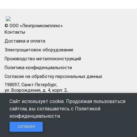
© ООО «Ленпромкомплекс»
Контакты
Доставка и оплата
Электрощитовое оборудование
Производство металлоконструкций
Политика конфиденциальности
Согласие на обработку персональных данных
198097, Санкт-Петербург,
ул. Возрождения, д. 4, корп. 2,
лит.А, кабинет 105А
Сайт использует cookie. Продолжая пользоваться
Режим работы офиса:
сайтом, вы соглашаетесь с
Политикой
Пн–Пт: 09:00–18:00
конфиденциальности
.
Чат в
Чат в
Обратный
+7 (812) 309-98-44
СОГЛАСЕН
Telegram
MAX
звонок