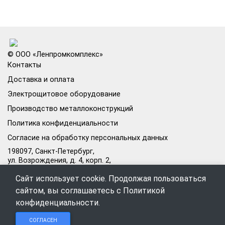
© ООО «Ленпромкомплекс»
Контакты
Доставка и оплата
Электрощитовое оборудование
Производство металлоконструкций
Политика конфиденциальности
Согласие на обработку персональных данных
198097, Санкт-Петербург,
ул. Возрождения, д. 4, корп. 2,
лит.А, кабинет 105А
Сайт использует cookie. Продолжая пользоваться
Режим работы офиса:
сайтом, вы соглашаетесь с
Политикой
Пн–Пт: 09:00–18:00
конфиденциальности
.
Чат в
Чат в
Обратный
+7 (812) 309-98-44
СОГЛАСЕН
Telegram
MAX
звонок