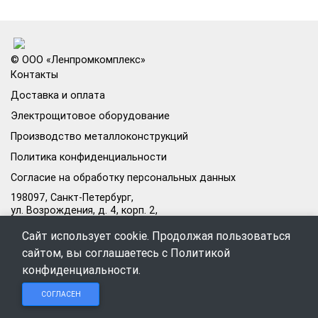
© ООО «Ленпромкомплекс»
Контакты
Доставка и оплата
Электрощитовое оборудование
Производство металлоконструкций
Политика конфиденциальности
Согласие на обработку персональных данных
198097, Санкт-Петербург,
ул. Возрождения, д. 4, корп. 2,
лит.А, кабинет 105А
Сайт использует cookie. Продолжая пользоваться
Режим работы офиса:
сайтом, вы соглашаетесь с
Политикой
Пн–Пт: 09:00–18:00
конфиденциальности
.
Чат в
Чат в
Обратный
+7 (812) 309-98-44
СОГЛАСЕН
Telegram
MAX
звонок