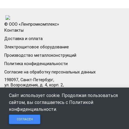
© ООО «Ленпромкомплекс»
Контакты
Доставка и оплата
Электрощитовое оборудование
Производство металлоконструкций
Политика конфиденциальности
Согласие на обработку персональных данных
198097, Санкт-Петербург,
ул. Возрождения, д. 4, корп. 2,
лит.А, кабинет 105А
Сайт использует cookie. Продолжая пользоваться
Режим работы офиса:
сайтом, вы соглашаетесь с
Политикой
Пн–Пт: 09:00–18:00
конфиденциальности
.
Чат в
Чат в
Обратный
+7 (812) 309-98-44
СОГЛАСЕН
Telegram
MAX
звонок