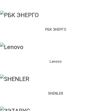
Контакты
Доставка и оплата
Электрощитовое
оборудование
Производство металлоконструкций
Политика конфиденциальности
Согласие на обработку
персональных данных
198097, Санкт-Петербург,
РБК ЭНЕРГО
ул. Возрождения, д. 4, корп. 2,
лит.А, кабинет 105А
Режим работы офиса:
Пн–Пт: 09:00–18:00
+7 (812) 309-98-44
Lenovo
Сайт использует cookie. Продолжая пользоваться сайтом,
вы соглашаетесь с
Политикой конфиденциальности
.
Согласен
Запросить стоимость
SHENLER
Наименование продукции
Артикул