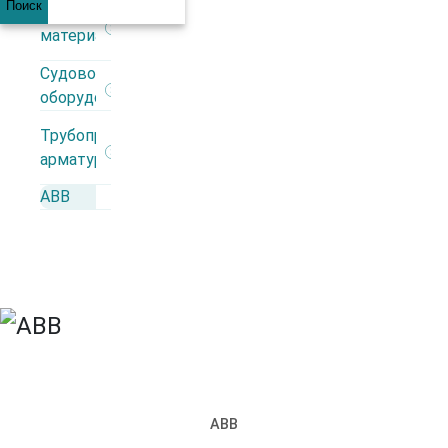
Поиск
Строительные
материалы
+7 (812) 309 98 44
Судовое
оборудование
Каталог
Трубопроводная
арматура
АВВ
Производители
АВВ
Автоматика
Взрывозащита
ИБП
Кабеленесущие системы
Кабель
Кабельная арматура
Контрольно-измерительные приборы
Низковольтное оборудование
Освещение
АВВ
Силовые разъемы