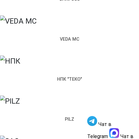
Почта
Чем мы можем вам помочь?
Прикрепить файл
VEDA MC
Отправить
Заполняя настоящую форму, я подтверждаю свое
гласие на обработку моих персональных данных
НПК "ТЕКО"
Обратный звонок
×
Как к вам обращаться
Телефон
PILZ
Чат в
Чем мы можем вам помочь?
Отправить
Telegram
Чат в