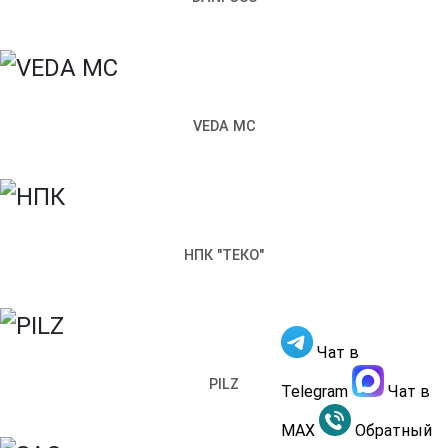
Чем мы можем вам помочь?
Прикрепить файл
Отправить
VEDA MC
Заполняя настоящую форму, я подтверждаю свое
гласие на обработку моих персональных данных
Обратный звонок
НПК "ТЕКО"
×
Как к вам обращаться
Телефон
Чат в
Чем мы можем вам помочь?
PILZ
Отправить
Telegram
Чат в
Заполняя настоящую форму, я подтверждаю свое
MAX
Обратный