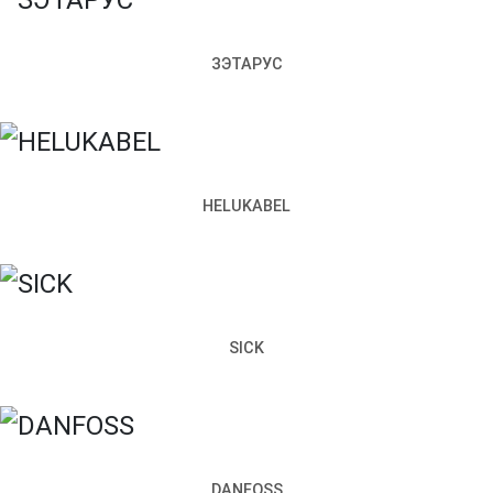
Телефон
Почта
ЗЭТАРУС
Чем мы можем вам помочь?
Прикрепить файл
Отправить
HELUKABEL
Заполняя настоящую форму, я подтверждаю свое
гласие на обработку моих персональных данных
Запросить стоимость
SICK
Как к вам обращаться
Телефон
Почта
DANFOSS