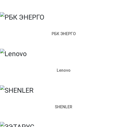
Политика конфиденциальности
Согласие на обработку
персональных данных
198097, Санкт-Петербург,
ул. Возрождения, д. 4, корп. 2,
лит.А, кабинет 105А
РБК ЭНЕРГО
Режим работы офиса:
Пн–Пт: 09:00–18:00
+7 (812) 309-98-44
Сайт использует cookie. Продолжая пользоваться сайтом,
вы соглашаетесь с
Политикой конфиденциальности
.
Lenovo
Согласен
Запросить стоимость
Наименование продукции
SHENLER
Артикул
Как к вам обращаться