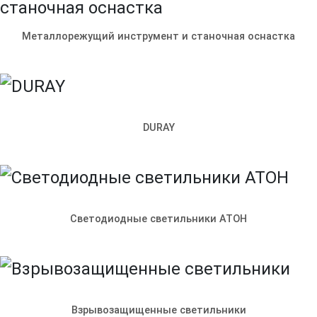
Металлорежущий инструмент и станочная оснастка
DURAY
Светодиодные светильники АТОН
© ООО «Ленпромкомплекс»
Контакты
Доставка и оплата
Электрощитовое
оборудование
Производство металлоконструкций
Взрывозащищенные светильники