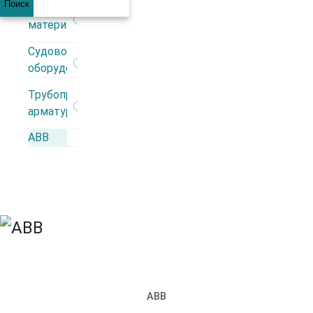
Поиск
Строительные
материалы
+7 (812) 309 98 44
Судовое
оборудование
Каталог
Трубопроводная
арматура
АВВ
Производители
АВВ
Автоматика
Взрывозащита
ИБП
Кабеленесущие системы
Кабель
Кабельная арматура
Контрольно-измерительные приборы
Низковольтное оборудование
Освещение
АВВ
Силовые разъемы