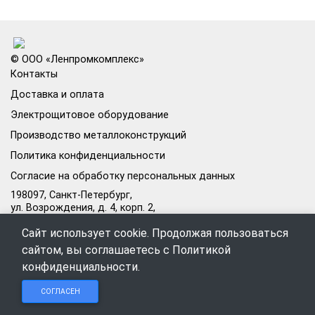
© ООО «Ленпромкомплекс»
Контакты
Доставка и оплата
Электрощитовое оборудование
Производство металлоконструкций
Политика конфиденциальности
Согласие на обработку персональных данных
198097, Санкт-Петербург,
ул. Возрождения, д. 4, корп. 2,
лит.А, кабинет 105А
Сайт использует cookie. Продолжая пользоваться
Режим работы офиса:
сайтом, вы соглашаетесь с
Политикой
Пн–Пт: 09:00–18:00
конфиденциальности
.
Чат в
Чат в
Обратный
+7 (812) 309-98-44
СОГЛАСЕН
Telegram
MAX
звонок