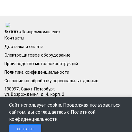
© ООО «Ленпромкомплекс»
Контакты
Доставка и оплата
Электрощитовое оборудование
Производство металлоконструкций
Политика конфиденциальности
Согласие на обработку персональных данных
198097, Санкт-Петербург,
ул. Возрождения, д. 4, корп. 2,
лит.А, кабинет 105А
Сайт использует cookie. Продолжая пользоваться
Режим работы офиса:
сайтом, вы соглашаетесь с
Политикой
Пн–Пт: 09:00–18:00
конфиденциальности
.
Чат в
Чат в
Обратный
+7 (812) 309-98-44
СОГЛАСЕН
Telegram
MAX
звонок