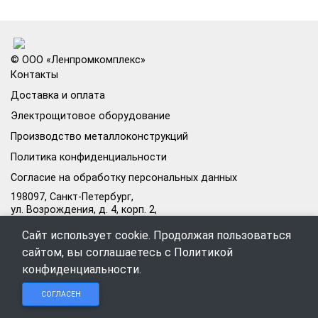
© ООО «Ленпромкомплекс»
Контакты
Доставка и оплата
Электрощитовое оборудование
Производство металлоконструкций
Политика конфиденциальности
Согласие на обработку персональных данных
198097, Санкт-Петербург,
ул. Возрождения, д. 4, корп. 2,
лит.А, кабинет 105А
Сайт использует cookie. Продолжая пользоваться
Режим работы офиса:
сайтом, вы соглашаетесь с
Политикой
Пн–Пт: 09:00–18:00
конфиденциальности
.
Чат в
Чат в
Обратный
+7 (812) 309-98-44
СОГЛАСЕН
Telegram
MAX
звонок