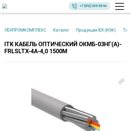
+7 (812) 309 98 44
ЛЕНПРОМКОМПЛЕКС
Каталог
Продукция IEK (ИЭК)
Те
ITK КАБЕЛЬ ОПТИЧЕСКИЙ ОКМБ-03НГ(А)-
FRLSLTX-4A-4,0 1500М