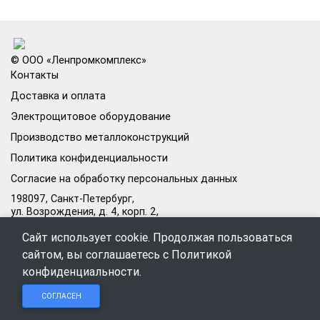
© ООО «Ленпромкомплекс»
Контакты
Доставка и оплата
Электрощитовое оборудование
Производство металлоконструкций
Политика конфиденциальности
Согласие на обработку персональных данных
198097, Санкт-Петербург,
ул. Возрождения, д. 4, корп. 2,
лит.А, кабинет 105А
Сайт использует cookie. Продолжая пользоваться
Режим работы офиса:
сайтом, вы соглашаетесь с
Политикой
Пн–Пт: 09:00–18:00
конфиденциальности
.
Чат в
Чат в
Обратный
+7 (812) 309-98-44
СОГЛАСЕН
Telegram
MAX
звонок