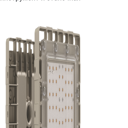
Металлорежущий инструмент и
станочная оснастка
DURAY
Светодиодные светильники АТОН
© ООО «Ленпромкомплекс»
Контакты
Доставка и оплата
Электрощитовое оборудова
данных
198097, Санкт-Петербург,
ул. Возрождения, д. 4, корп. 2,
лит.А, кабинет 105А