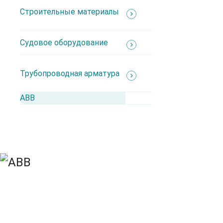
Строительные материалы
Каталог
Судовое оборудование
АВВ
Производители
Трубопроводная арматура
Автоматика
Взрывозащита
АВВ
ИБП
Кабеленесущие системы
Кабель
Кабельная арматура
Контрольно-измерительные приборы
Низковольтное оборудование
Освещение
Силовые разъемы
Судовое
Шина медная