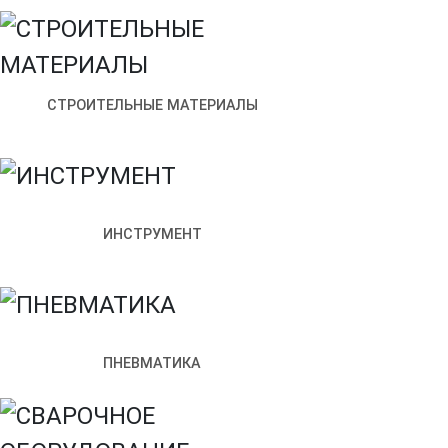
Щитовое оборудование
Преобразователи частоты
Устройства плавного пуск
Программное обеспечение
СТРОИТЕЛЬНЫЕ МАТЕРИАЛЫ
Наше производство
Электрощитовое оборудование
Производство
Доставка и оплата
ИНСТРУМЕНТ
Контакты
ЛЕНПРОМКОМПЛЕКС
Каталог
Продукция IEK (ИЭК)
Те
ITK Кабель оптический ОКМБ-02нг(А)-HF-8М5(OM4)-2,5 2000м
ПНЕВМАТИКА
ITK Кабель оптический ОКМБ