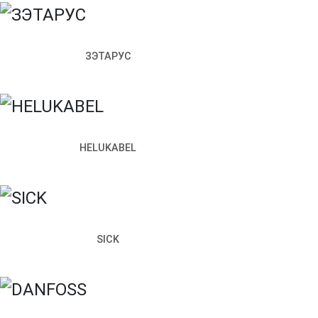
Отправить
Заполняя настоящую форму, я подтверждаю свое
согласи
ЗЭТАРУС
Запросить стоимость
HELUKABEL
Как к вам обращаться
Телефон
Почта
Чем мы можем вам помочь?
SICK
Прикрепить файл
Отправить
Заполняя настоящую форму, я подтверждаю свое
согласи