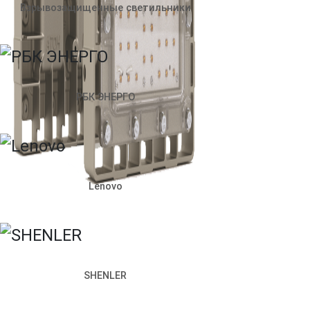
Взрывозащищенные светильники
Режим работы офиса:
Пн–Пт: 09:00–18:00
+7 (812) 309-98-44
Сайт использует cookie. Продолжая пользоваться сайтом,
Согласен
РБК ЭНЕРГО
Запросить стоимость
Наименование продукции
Артикул
Lenovo
Как к вам обращаться
Телефон
Почта
SHENLER
Чем мы можем вам помочь?
Прикрепить файл