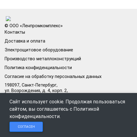
© ООО «Ленпромкомплекс»
Контакты
Доставка и оплата
Электрощитовое оборудование
Производство металлоконструкций
Политика конфиденциальности
Согласие на обработку персональных данных
198097, Санкт-Петербург,
ул. Возрождения, д. 4, корп. 2,
лит.А, кабинет 105А
Сайт использует cookie. Продолжая пользоваться
Режим работы офиса:
сайтом, вы соглашаетесь с
Политикой
Пн–Пт: 09:00–18:00
конфиденциальности
.
Чат в
Чат в
Обратный
+7 (812) 309-98-44
СОГЛАСЕН
Telegram
MAX
звонок