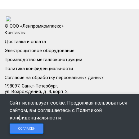
© ООО «Ленпромкомплекс»
Контакты
Доставка и оплата
Электрощитовое оборудование
Производство металлоконструкций
Политика конфиденциальности
Согласие на обработку персональных данных
198097, Санкт-Петербург,
ул. Возрождения, д. 4, корп. 2,
лит.А, кабинет 105А
Сайт использует cookie. Продолжая пользоваться
Режим работы офиса:
сайтом, вы соглашаетесь с
Политикой
Пн–Пт: 09:00–18:00
конфиденциальности
.
Чат в
Чат в
Обратный
+7 (812) 309-98-44
СОГЛАСЕН
Telegram
MAX
звонок